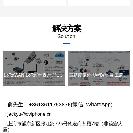
温，G...
温，G...
解决方案
Solution
LoRaWAN-LoRa(手表,手环,工牌, 安全帽, 网关) 和解决方案
高精度定位-UWB(手表,工牌,信标,网关)和解决方案
俞先生：+8613611753876(微信, WhatsApp)
：
：jackyu@oviphone.cn
：上海市浦东新区张江路725号德宏商务楼7楼（非德宏大
厦）